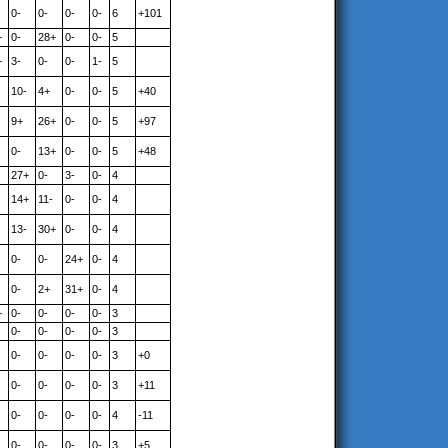
0-
0-
0-
0-
6
+101
+
0-
28+
0-
0-
5
+
3-
0-
0-
1-
5
10-
4+
0-
0-
5
+40
9+
26+
0-
0-
5
+97
0-
13+
0-
0-
5
+48
27+
0-
3-
0-
4
14+
11-
0-
0-
4
13-
30+
0-
0-
4
0-
0-
24+
0-
4
0-
2+
31+
0-
4
+
0-
0-
0-
0-
3
0-
0-
0-
0-
3
0-
0-
0-
0-
3
+0
0-
0-
0-
0-
3
+11
0-
0-
0-
0-
4
-11
0-
0-
0-
0-
3
+5