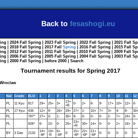
Back to
fesashogi.eu
ing
| 2024
Fall
Spring
| 2023
Fall
Spring
| 2022
Fall
Spring
| 2021
Fall
Sp
ing
| 2018
Fall
Spring
| 2017
Fall
Spring
| 2016
Fall
Spring
| 2015
Fall
Sp
ing
| 2012
Fall
Spring
| 2011
Fall
Spring
| 2010
Fall
Spring
| 2009
Fall
Sp
ing
| 2006
Fall
Spring
| 2005
Fall
Spring
| 2004
Fall
Spring
| 2003
Fall
Sp
ing
| 2000
Fall
Spring
|
before 2000
|
Search
Tournament results for Spring 2017
 Wroclaw
Nat
Grade
ELO
1
2
3
4
5
6
7
8
9
10
11
12
13+
PL
11 Kyu
817
29+
25+
3+
0-
2+
6-
9-
17+
10+
12+
0-
+B
PL
17 Kyu
436
12+
9-
26+
29+
27+
1-
10+
7+
3+
4-
8-
30
PL
787*
27+
0-
1-
30+
9-
0-
0-
0-
2-
7+
24+
0-
23+
PL
926*
6-
15-
0-
25+
30+
14+
0-
0-
2+
16+
0-
+R
14+
19+
6+
15+
22+
21+
BY
3 Dan
2132
0-
0-
0-
0-
0-
0-
-4P
-R
-6P
-6P
-6P
-6P