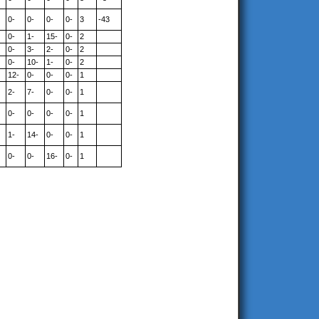
0-
0-
0-
0-
3
-43
0-
1-
15-
0-
2
0-
3-
2-
0-
2
0-
10-
1-
0-
2
12-
0-
0-
0-
1
2-
7-
0-
0-
1
0-
0-
0-
0-
1
1-
14-
0-
0-
1
0-
0-
16-
0-
1