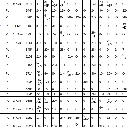
8+
5-
10+
20-
19+
PL
9 Kyu
1071
4+
0-
0-
1+
13+
0-
0-
-6P
+6P
-R
+R
+2P
PL
744*
24+
0-
10-
17+
0-
0-
0-
2-
9+
3-
0-
12
6-
PL
598*
9-
24-
0-
29+
12+
0-
27+
0-
0-
2+
26
+6P
13-
n
PL
11 Kyu
819
8+
2+
31-
0-
3+
0-
0-
1+
7-
0-
0-
+B
6-
29+
PL
13 Kyu
673
17+
18-
7+
0-
0-
2-
0-
1-
0-
0-
+R
-2P
29+
PL
7 Kyu
1113
31+
0-
18+
0-
0-
0-
0-
24+
0-
0-
0-
-6P
PL
548*
2-
29+
0-
26+
0-
8-
0-
28+
0-
0-
1-
7-
1-
9+
PL
1102*
21+
0-
0-
31+
0-
0-
6-
0-
0-
0-
-B
-B
5-
PL
915*
0-
25+
15+
21-
0-
4-
23+
0-
0-
0-
0-
+4P
20-
5-
PL
771*
4+
0-
14-
21-
0-
30+
18-
25+
0-
0-
+6P
+6P
19-
PL
893*
17+
22-
0-
0-
0-
30+
0-
0-
0-
4-
0-
+2P
PL
589*
10-
16-
0-
7-
0-
0-
0-
0-
1-
26+
27+
29
PL
953*
22-
10+
11-
0-
0-
0-
0-
25+
15+
21-
0-
0-
16+
5-
31+
6-
PL
2 Kyu
1588
20+
0-
0-
0-
0-
0-
0-
0-
-2P
+R
-4P
-2P
15+
6+
PL
2 Kyu
1529
22+
19-
0-
0-
0-
0-
0-
0-
0-
0-
-6P
-R
5-
PL
5 Kyu
1257
13-
0-
0-
24+
14+
15+
0-
0-
18+
0-
0-
+6P
5-
PL
6 Kyu
1226
18+
20-
16+
0-
0-
0-
0-
31+
0-
0-
0-