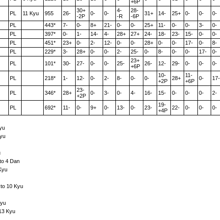
+6P
30+
4-
28-
PL
11 Kyu
955
26-
0-
0-
31+
14-
25+
0-
0-
0-
-2P
-R
-6P
PL
443*
7-
0-
8+
21-
0-
0-
25+
11-
0-
0-
3-
0-
PL
397*
0-
1-
14-
4-
28+
27+
24-
18-
23-
15-
0-
0-
PL
451*
23+
0-
2-
12-
0-
0-
28+
0-
0-
17-
0-
8-
PL
229*
3-
28+
0-
0-
2-
25-
0-
8-
0-
0-
17-
0-
23+
PL
101*
30-
27-
0-
0-
25-
26-
12-
29-
0-
0-
0-
+6P
10-
11-
PL
218*
1-
12-
0-
2-
8-
0-
0-
28+
0-
17-
+2P
+6P
23-
PL
346*
28+
0-
3-
0-
4-
16-
15-
0-
0-
0-
2-
+2P
19-
PL
692*
11-
0-
9+
0-
13-
0-
23-
22-
0-
0-
0-
+4P
yu
Kyu
u
to 4 Dan
Kyu
 to 10 Kyu
Kyu
13 Kyu