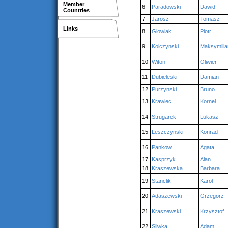
Member
6
Paradowski
Dawid
Countries
7
Jarosz
Tomasz
Links
8
Glowiak
Piotr
9
Kolczynski
Maksymilia
10
Witon
Oliwier
11
Dubieleski
Damian
12
Purzynski
Bruno
13
Krawiec
Kornel
14
Strugarek
Lukasz
15
Leszczynski
Konrad
16
Pankow
Agata
17
Kasprzyk
Alan
18
Kraszewska
Barbara
19
Stanclik
Karol
20
Adaszewski
Grzegorz
21
Kraszewski
Krzysztof
22
Sliwka
Adam