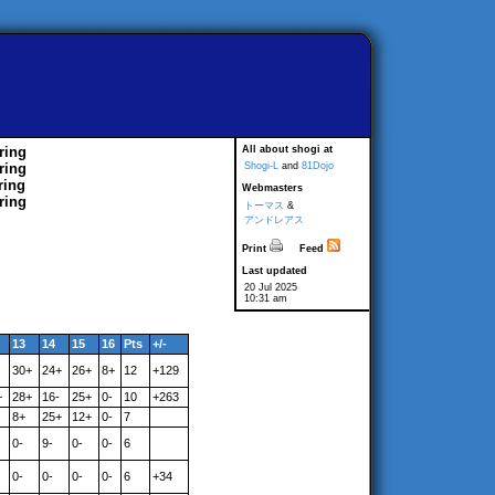
ring
All about shogi at
ring
Shogi-L
and
81Dojo
ring
Webmasters
ring
トーマス
&
アンドレアス
Print
Feed
Last updated
20 Jul 2025
10:31 am
13
14
15
16
Pts
+/-
30+
24+
26+
8+
12
+129
+
28+
16-
25+
0-
10
+263
8+
25+
12+
0-
7
0-
9-
0-
0-
6
0-
0-
0-
0-
6
+34