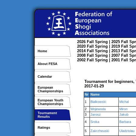
2026
Fall
Spring
| 2025
Fall
Spr
2020
Fall
Spring
| 2019
Fall
Spr
2014
Fall
Spring
| 2013
Fall
Spr
Home
2008
Fall
Spring
| 2007
Fall
Spr
2002
Fall
Spring
| 2001
Fall
Spr
About FESA
Calendar
Tournament for beginners,
2017-01-29
European
Championships
Nr
Name
European Youth
1
Bialkowski
Michal
Championships
2
Wojewoda
Miron
Tournament
3
Jarosz
Jakub
Results
4
Sroka
Barbara
Ratings
5
Zakrzheuski
Uladzislau