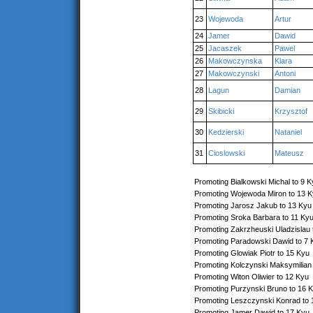
23
Wojewoda
Artur
24
Jamer
Dawid
25
Jacaszek
Pawel
26
Makowczynska
Klara
27
Makowczynski
Antoni
28
Lagun
Damian
29
Skibicki
Krzysztof
30
Kedzierski
Nataniel
31
Cioslowski
Mateusz
Promoting Bialkowski Michal to 9 K
Promoting Wojewoda Miron to 13 
Promoting Jarosz Jakub to 13 Kyu
Promoting Sroka Barbara to 11 Ky
Promoting Zakrzheuski Uladzislau 
Promoting Paradowski Dawid to 7 
Promoting Glowiak Piotr to 15 Kyu
Promoting Kolczynski Maksymilian
Promoting Witon Oliwier to 12 Kyu
Promoting Purzynski Bruno to 16 
Promoting Leszczynski Konrad to 
Promoting Jamer Dawid to 17 Kyu