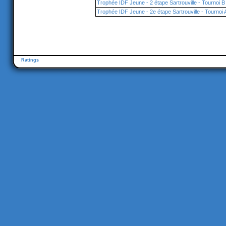
Trophée IDF Jeune - 2 étape Sartrouville - Tournoi B
Trophée IDF Jeune - 2e étape Sartrouville - Tournoi 
Ratings