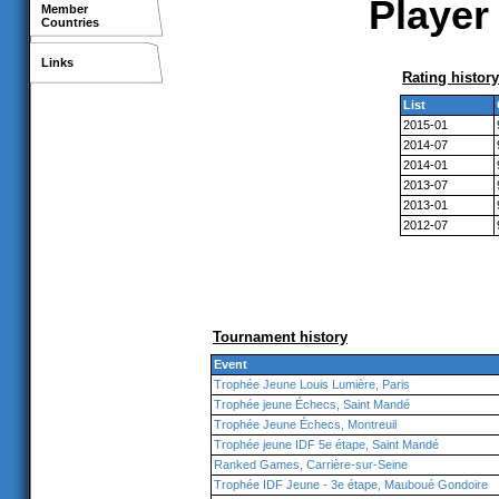
Player 
Member
Countries
Links
Rating history
List
2015-01
2014-07
2014-01
2013-07
2013-01
2012-07
Tournament history
Event
Trophée Jeune Louis Lumière, Paris
Trophée jeune Échecs, Saint Mandé
Trophée Jeune Échecs, Montreuil
Trophée jeune IDF 5e étape, Saint Mandé
Ranked Games, Carrière-sur-Seine
Trophée IDF Jeune - 3e étape, Mauboué Gondoire