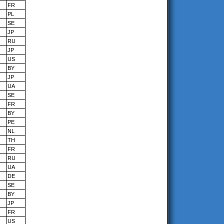
FR
PL
SE
JP
RU
JP
US
BY
JP
UA
SE
FR
BY
PE
NL
TH
FR
RU
UA
DE
SE
BY
JP
FR
US