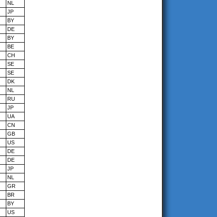
NL
JP
BY
DE
BY
BE
CH
SE
SE
DK
NL
RU
JP
UA
CN
GB
US
DE
DE
JP
NL
GR
BR
BY
US