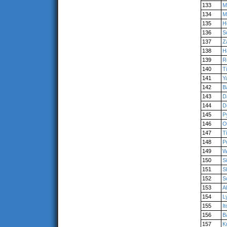
133
M
134
M
135
H
136
S
137
Z
138
H
139
R
140
T
141
Y
142
B
143
D
144
D
145
P
146
O
147
T
148
P
149
W
150
S
151
S
152
S
153
A
154
L
155
It
156
B
157
K