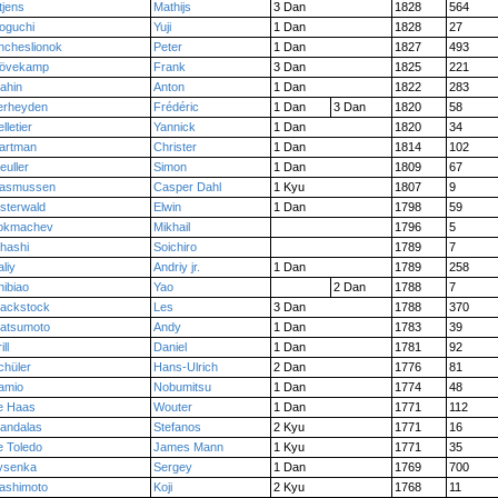
tjens
Mathijs
3 Dan
1828
564
oguchi
Yuji
1 Dan
1828
27
hcheslionok
Peter
1 Dan
1827
493
övekamp
Frank
3 Dan
1825
221
ahin
Anton
1 Dan
1822
283
erheyden
Frédéric
1 Dan
3 Dan
1820
58
lletier
Yannick
1 Dan
1820
34
artman
Christer
1 Dan
1814
102
euller
Simon
1 Dan
1809
67
asmussen
Casper Dahl
1 Kyu
1807
9
sterwald
Elwin
1 Dan
1798
59
okmachev
Mikhail
1796
5
hashi
Soichiro
1789
7
aliy
Andriy jr.
1 Dan
1789
258
hibiao
Yao
2 Dan
1788
7
lackstock
Les
3 Dan
1788
370
atsumoto
Andy
1 Dan
1783
39
ill
Daniel
1 Dan
1781
92
chüler
Hans-Ulrich
2 Dan
1776
81
amio
Nobumitsu
1 Dan
1774
48
e Haas
Wouter
1 Dan
1771
112
andalas
Stefanos
2 Kyu
1771
16
e Toledo
James Mann
1 Kyu
1771
35
ysenka
Sergey
1 Dan
1769
700
ashimoto
Koji
2 Kyu
1768
11