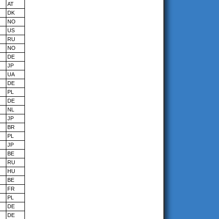
AT
DK
NO
US
RU
NO
DE
JP
UA
DE
PL
DE
NL
JP
BR
PL
JP
BE
RU
HU
BE
FR
PL
DE
DE