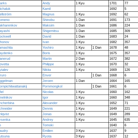
arks
Andy
1 Kyu
1701
77
ichaluk
Kamil
1692
5
ellström
Magnus
1 Kyu
1692
62
omeno
Shinobu
1 Dan
1691
173
akharenkov
Maksim
1 Dan
1686
224
ayashi
Shigemitsu
1 Dan
1685
309
ockwell
David
1 Dan
1683
24
ihonov
Ivan
1 Kyu
1682
357
amashita
Yoshiro
1 Kyu
1 Dan
1678
48
aydenko
Boris
1 Kyu
1675
357
anerud
Martin
2 Dan
1672
382
ovetta
Philippe
1 Kyu
1670
32
ytalev
Nikita
1 Kyu
1669
126
ruro
Enver
1 Dan
1668
6
iggelman
Jeroen
1 Dan
1664
165
ornpichitwattanakij
Pornmongkol
1 Dan
1661
6
iel
Nicolas
1 Kyu
1660
162
inelnikov
Igor
1 Kyu
1660
348
hcherbina
Alexander
1 Kyu
1652
71
chneider
Dennis
1 Kyu
1649
221
hlqvist
Jonas
1 Kyu
1649
289
ysenka
Andrey
1 Kyu
1645
635
o
Tomoki
1640
6
audry
Emilien
3 Kyu
1637
9
utsuna
Ryota
3 Kyu
1637
12