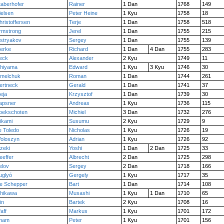
taberhofer
Rainer
1 Dan
1768
149
ielsen
Peter Heine
1 Kyu
1758
18
hristoffersen
Terje
1 Dan
1758
518
rmstrong
Jerel
1 Dan
1755
215
stryakov
Sergey
1 Dan
1755
139
jerke
Richard
1 Dan
4 Dan
1755
283
eck
Alexander
2 Kyu
1749
11
shiyama
Edward
1 Kyu
3 Kyu
1746
30
melchuk
Roman
1 Dan
1744
261
ertneck
Gerald
1 Dan
1741
37
ieja
Krzysztof
1 Dan
1739
30
apsner
Andreas
1 Kyu
1736
115
oekschoten
Michiel
3 Dan
1732
276
ikami
Susumu
2 Kyu
1729
9
e Toledo
Nicholas
1 Kyu
1726
19
oloszyn
Adrian
1 Kyu
1726
92
zeki
Yoshi
1 Dan
2 Dan
1725
33
eeffer
Albrecht
2 Dan
1725
298
elov
Sergey
2 Dan
1718
166
uglyó
Gergely
1 Kyu
1717
35
e Schepper
Bart
1 Dan
1714
108
shikawa
Musashi
1 Kyu
1 Dan
1710
65
in
Bartek
2 Kyu
1708
16
aff
Markus
1 Kyu
1701
172
ham
Peter
1 Kyu
1701
156