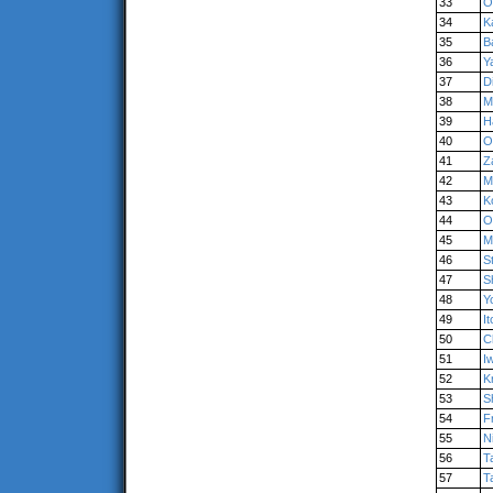
33
O
34
K
35
B
36
Y
37
D
38
M
39
H
40
O
41
Z
42
M
43
K
44
O
45
M
46
S
47
S
48
Y
49
It
50
C
51
I
52
K
53
S
54
F
55
N
56
T
57
T