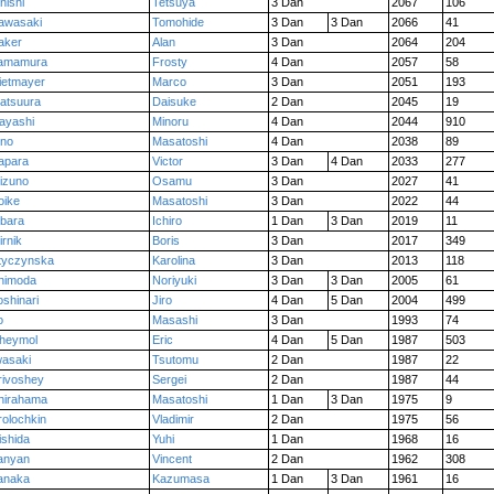
nishi
Tetsuya
3 Dan
2067
106
awasaki
Tomohide
3 Dan
3 Dan
2066
41
aker
Alan
3 Dan
2064
204
amamura
Frosty
4 Dan
2057
58
ietmayer
Marco
3 Dan
2051
193
atsuura
Daisuke
2 Dan
2045
19
ayashi
Minoru
4 Dan
2044
910
no
Masatoshi
4 Dan
2038
89
apara
Victor
3 Dan
4 Dan
2033
277
izuno
Osamu
3 Dan
2027
41
oike
Masatoshi
3 Dan
2022
44
bara
Ichiro
1 Dan
3 Dan
2019
11
irnik
Boris
3 Dan
2017
349
tyczynska
Karolina
3 Dan
2013
118
himoda
Noriyuki
3 Dan
3 Dan
2005
61
oshinari
Jiro
4 Dan
5 Dan
2004
499
o
Masashi
3 Dan
1993
74
heymol
Eric
4 Dan
5 Dan
1987
503
wasaki
Tsutomu
2 Dan
1987
22
rivoshey
Sergei
2 Dan
1987
44
hirahama
Masatoshi
1 Dan
3 Dan
1975
9
rolochkin
Vladimir
2 Dan
1975
56
ishida
Yuhi
1 Dan
1968
16
anyan
Vincent
2 Dan
1962
308
anaka
Kazumasa
1 Dan
3 Dan
1961
16