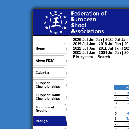
2026
Jul
Jul
Jan
| 2025
Jul
Jan
2019
Jul
Jan
| 2018
Jul
Jan
| 2
2012
Jul
Jan
| 2011
Jul
Jan
| 2
Home
2005
Jul
Jan
| 2004
Jul
Jan
| 2
Elo system
|
Search
About FESA
Calendar
European
Championships
N
1
I
European Youth
2
K
Championships
3
It
Tournament
4
H
Results
5
M
6
T
Ratings
7
S