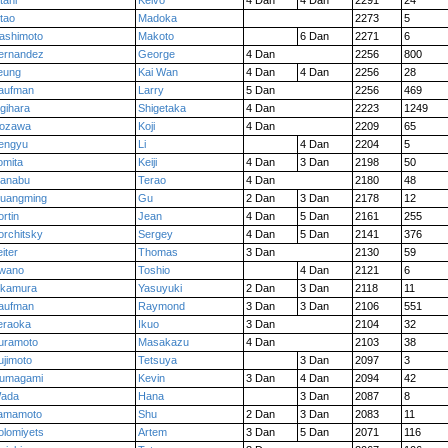
tani
Keivo
4 Dan
4 Dan
2291
24
itao
Madoka
2273
5
ashimoto
Makoto
6 Dan
2271
6
ernandez
George
4 Dan
2256
800
eung
Kai Wan
4 Dan
4 Dan
2256
28
aufman
Larry
5 Dan
2256
469
gihara
Shigetaka
4 Dan
2223
1249
ozawa
Koji
4 Dan
2209
65
engyu
Li
4 Dan
2204
5
omita
Keiji
4 Dan
3 Dan
2198
50
anabu
Terao
4 Dan
2180
48
uangming
Gu
2 Dan
3 Dan
2178
12
ortin
Jean
4 Dan
5 Dan
2161
255
orchitsky
Sergey
4 Dan
5 Dan
2141
376
iter
Thomas
3 Dan
2130
59
wano
Toshio
4 Dan
2121
6
kamura
Yasuyuki
2 Dan
3 Dan
2118
11
aufman
Raymond
3 Dan
3 Dan
2106
551
eraoka
Ikuo
3 Dan
2104
32
uramoto
Masakazu
4 Dan
2103
38
ujimoto
Tetsuya
3 Dan
2097
3
umagami
Kevin
3 Dan
4 Dan
2094
42
ada
Hana
3 Dan
2087
8
amamoto
Shu
2 Dan
3 Dan
2083
11
olomiyets
Artem
3 Dan
5 Dan
2071
116