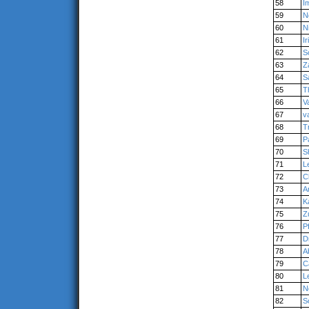
58
I
59
N
60
N
61
Ir
62
S
63
Z
64
S
65
T
66
V
67
v
68
T
69
P
70
S
71
L
72
C
73
A
74
K
75
Z
76
Pf
77
D
78
A
79
C
80
L
81
N
82
S