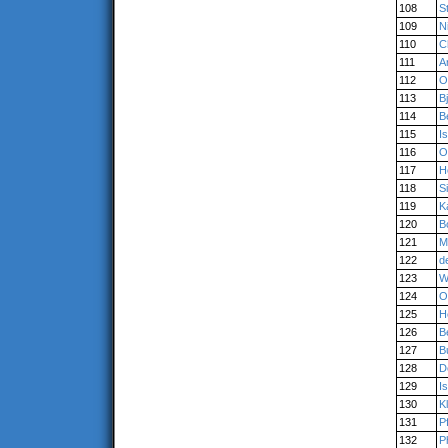
108
S
109
N
110
C
111
A
112
O
113
B
114
B
115
I
116
O
117
H
118
S
119
K
120
B
121
M
122
d
123
W
124
O
125
H
126
B
127
B
128
D
129
I
130
Kl
131
Pf
132
P