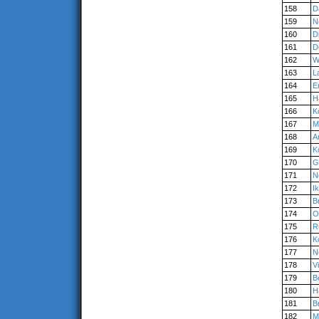
158
D
159
N
160
D
161
D
162
W
163
L
164
E
165
H
166
K
167
M
168
A
169
K
170
G
171
N
172
I
173
B
174
O
175
R
176
K
177
N
178
V
179
B
180
H
181
B
182
M