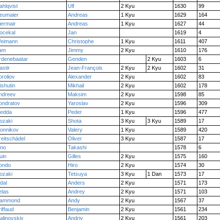
ahlqvist
Ulf
2 Kyu
1630
99
eumaier
Andreas
1 Kyu
1629
164
iermair
Andreas
1 Kyu
1627
44
ocekal
Jan
1619
4
eimann
Christophe
1 Kyu
1611
407
am
Jimmy
2 Kyu
1610
176
rdenebaatar
Genden
2 Kyu
1603
6
astir
Jean-François
2 Kyu
2 Kyu
1602
31
oroliov
Alexander
2 Kyu
1602
83
ishutin
Mikhail
2 Kyu
1602
178
ndreev
Maksim
2 Kyu
1598
85
ondratov
Yaroslav
2 Kyu
1596
309
edda
Peder
1 Kyu
1596
477
ozaki
Shota
3 Kyu
3 Kyu
1589
17
konnikov
Valery
1 Kyu
1589
420
reitschädel
Oliver
3 Kyu
1587
17
no
Takashi
1578
6
uin
Gilles
2 Kyu
1575
160
ondo
Hiro
2 Kyu
1574
30
ozaki
Tetsuya
3 Kyu
1 Dan
1573
17
idal
Anders
2 Kyu
1571
173
elas
Andrey
2 Kyu
1571
103
ammond
Andy
2 Kyu
1567
37
riffaud
Benjamin
2 Kyu
1561
234
alinovskiy
Andriy
2 Kyu
1561
203