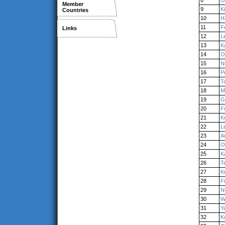
8
O
Member
9
K
Countries
10
H
11
F
Links
12
L
13
K
14
O
15
N
16
P
17
T
18
M
19
G
20
F
21
K
22
Le
23
A
24
O
25
K
26
T
27
K
28
F
29
N
30
W
31
Y
32
K