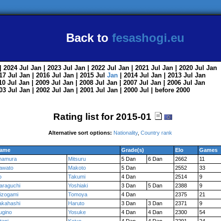
Back to
fesashogi.eu
| 2024
Jul
Jan
| 2023
Jul
Jan
| 2022
Jul
Jan
| 2021
Jul
Jan
| 2020
Jul
Jan
017
Jul
Jan
| 2016
Jul
Jan
| 2015
Jul
Jan
| 2014
Jul
Jan
| 2013
Jul
Jan
010
Jul
Jan
| 2009
Jul
Jan
| 2008
Jul
Jan
| 2007
Jul
Jan
| 2006
Jul
Jan
003
Jul
Jan
| 2002
Jul
Jan
| 2001
Jul
Jan
| 2000
Jul
|
before 2000
Rating list for 2015-01
Alternative sort options:
Nationality
,
Country rank
ame
Grade(s)
Elo
Games
mamura
Mitsuru
5 Dan
6 Dan
2662
11
awato
Makoto
5 Dan
2552
33
o
Takumi
4 Dan
2514
9
araguchi
Yoshiaki
3 Dan
5 Dan
2388
9
izogami
Tomoya
4 Dan
2375
21
akahashi
Haruto
3 Dan
3 Dan
2371
9
ugino
Yosuke
4 Dan
4 Dan
2300
54