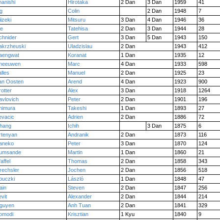
manishi
Hirotaka
2 Dan
3 Dan
1959
41
g
Colin
2 Dan
1948
7
iizeki
Mitsuru
3 Dan
4 Dan
1946
36
ie
Tatehisa
2 Dan
3 Dan
1944
28
chnider
Gert
3 Dan
5 Dan
1943
150
akrzheuski
Uladzislau
2 Dan
1943
412
aengwat
Koranat
1 Dan
1935
12
heeuwen
Marc
4 Dan
1933
598
alles
Manuel
2 Dan
1925
23
an Oosten
Arend
4 Dan
1923
900
rotter
Alex
3 Dan
1918
1264
avlovich
Peter
2 Dan
1901
196
himura
Takeshi
1 Dan
1893
27
evacic
Adrien
2 Dan
1886
72
hang
Ichih
3 Dan
1875
6
rtenyan
Andranik
2 Dan
1873
116
aneko
Peter
3 Dan
1870
124
umsande
Martin
1 Dan
1860
21
affel
Thomas
2 Dan
1858
343
rechsler
Jochen
2 Dan
1856
518
buczki
László
1 Dan
1848
47
ain
Steven
2 Dan
1847
256
evit
Alexander
2 Dan
1844
214
guyen
Anh Tuan
2 Dan
1841
329
omodi
Krisztian
1 Kyu
1840
9