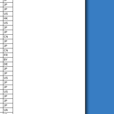
JP
JP
JP
US
HK
US
JP
JP
CN
JP
JP
CN
FR
BY
DE
JP
JP
US
JP
JP
US
JP
JP
JP
UA