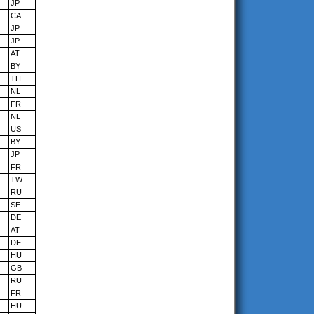
JP
CA
JP
JP
AT
BY
TH
NL
FR
NL
US
BY
JP
FR
TW
RU
SE
DE
AT
DE
HU
GB
RU
FR
HU