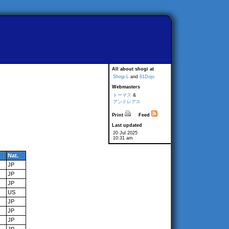
All about shogi at
Shogi-L
and
81Dojo
Webmasters
トーマス
&
アンドレアス
Print
Feed
Last updated
20 Jul 2025
10:31 am
Nat.
JP
JP
JP
US
JP
JP
JP