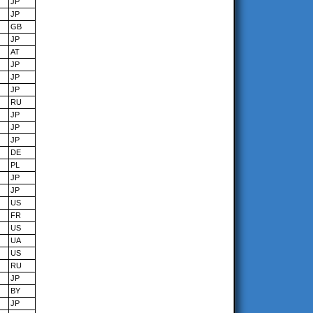
JP
JP
GB
JP
AT
JP
JP
JP
RU
JP
JP
JP
DE
PL
JP
JP
US
FR
US
UA
US
RU
JP
BY
JP