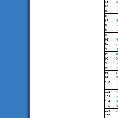
83
Li
84
N
85
S
86
R
87
M
88
V
89
Pe
90
H
91
M
92
R
93
O
94
T
95
O
96
P
97
Z
98
B
99
M
100
Pr
101
S
102
K
103
d
104
M
105
d
106
L
107
H