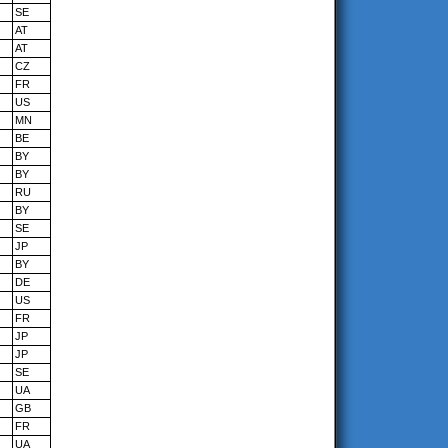
SE
AT
AT
CZ
FR
US
MN
BE
BY
BY
RU
BY
SE
JP
BY
DE
US
FR
JP
JP
SE
UA
GB
FR
UA