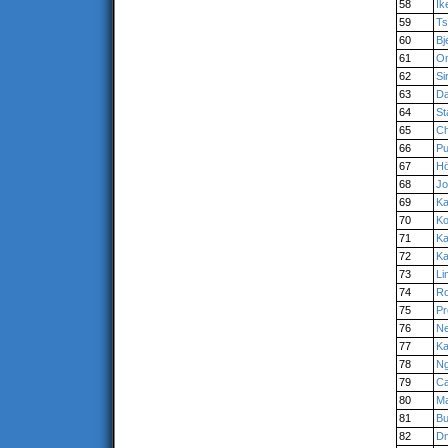
58
Ik
59
Ts
60
Bj
61
O
62
Si
63
Da
64
St
65
Ch
66
Pu
67
H
68
Jo
69
Ka
70
Ko
71
Ka
72
Ka
73
Li
74
R
75
Pr
76
Ne
77
Ka
78
N
79
Ca
80
Ma
81
Bu
82
Dm