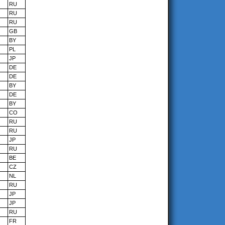
RU
RU
RU
GB
BY
PL
JP
DE
DE
BY
DE
BY
CO
RU
RU
JP
RU
BE
CZ
NL
RU
JP
JP
RU
FR