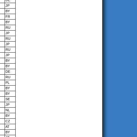
DE
JP
BY
FR
BY
RU
JP
RU
JP
RU
JP
BY
BY
DE
RU
PL
BY
BY
SE
JP
NL
BY
CZ
AT
BY