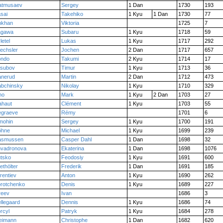
atmusaev
Sergey
1 Dan
1730
193
sai
Takehiko
1 Kyu
1 Dan
1730
77
hkhan
Viktoria
1725
7
agawa
Subaru
1 Kyu
1718
59
letel
Lukas
1 Kyu
1717
292
echsler
Jochen
2 Dan
1717
657
ondo
Takumi
2 Kyu
1714
17
subov
Timur
1 Kyu
1713
36
nerud
Martin
2 Dan
1712
473
bchinsky
Nikolay
1 Kyu
1710
329
no
Mark
1 Kyu
2 Dan
1703
27
ahaut
Clément
1 Kyu
1703
55
graeve
Rémy
1701
6
mohin
Sergey
1 Kyu
1700
191
öhne
Michael
1 Kyu
1699
239
asmussen
Casper Dahl
1 Dan
1698
32
vadronova
Ekaterina
1 Dan
1698
1076
tsko
Feodosiy
1 Kyu
1691
600
ethölter
Frederik
1 Dan
1691
185
rentiev
Anton
1 Kyu
1690
262
rotchenko
Denis
1 Kyu
1689
227
reev
Ivan
1686
3
llegaard
Dennis
1 Kyu
1686
74
rcyl
Patryk
1 Kyu
1684
278
eimann
Christophe
1 Dan
1682
620