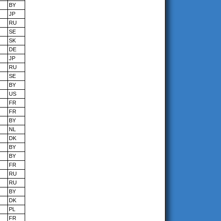
BY
JP
RU
SE
SK
DE
JP
RU
SE
BY
US
FR
FR
BY
NL
DK
BY
BY
FR
RU
RU
BY
DK
PL
FR