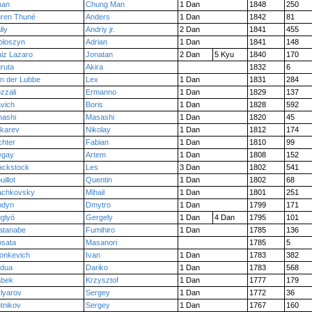
han
Chung Man
1 Dan
1848
250
ren Thuné
Anders
1 Dan
1842
81
liy
Andriy jr.
2 Dan
1841
455
loszyn
Adrian
1 Dan
1841
148
iz Lazaro
Jonatan
2 Dan
5 Kyu
1840
170
ruta
Akira
1832
6
n der Lubbe
Lex
1 Dan
1831
284
zzali
Ermanno
1 Dan
1829
137
vich
Boris
1 Dan
1828
592
ashi
Masashi
1 Dan
1820
45
karev
Nikolay
1 Dan
1812
174
chter
Fabian
1 Dan
1810
99
egay
Artem
1 Dan
1808
152
ackstock
Les
3 Dan
1802
541
uillot
Quentin
1 Dan
1802
68
achkovsky
Mihail
1 Dan
1801
251
odyn
Dmytro
1 Dan
1799
171
glyó
Gergely
1 Dan
4 Dan
1795
101
atanabe
Fumihiro
1 Dan
1785
136
sata
Masanori
1785
5
onkevich
Ivan
1 Dan
1783
382
dua
Dariko
1 Dan
1783
568
abek
Krzysztof
1 Dan
1777
179
lyarov
Sergey
1 Dan
1772
36
tnikov
Sergey
1 Dan
1767
160