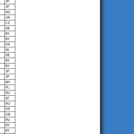
JP
JP
NO
UA
CZ
DE
BY
BY
FR
NL
DE
BY
BY
JP
JP
MY
PL
RU
AT
RU
FR
GB
RU
BY
BY