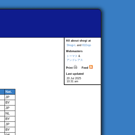
All about shogi at
Shogi-L
and
81Dojo
Webmasters
トーマス
&
アンドレアス
Print
Feed
Last updated
20 Jul 2025
10:31 am
Nat.
JP
BY
JP
NL
BY
JP
BY