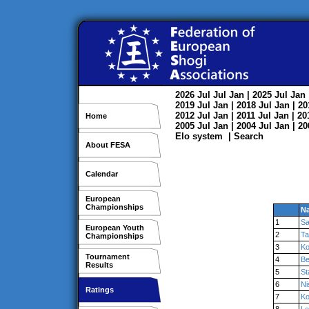
2026
Jul
Jul
Jan
| 2025
Jul
Jan
2019
Jul
Jan
| 2018
Jul
Jan
| 2
2012
Jul
Jan
| 2011
Jul
Jan
| 2
Home
2005
Jul
Jan
| 2004
Jul
Jan
| 2
Elo system
|
Search
About FESA
Calendar
European
Championships
N
1
S
European Youth
2
Ta
Championships
3
Ko
Tournament
4
Be
Results
5
St
6
Ni
Ratings
7
Ko