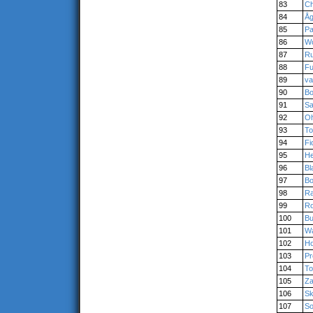
83
C
84
Åg
85
Pa
86
Wo
87
Ru
88
Fu
89
va
90
Bo
91
Sa
92
Oh
93
To
94
Fi
95
H
96
Bl
97
Bo
98
R
99
R
100
Bu
101
W
102
Ho
103
Pr
104
To
105
Z
106
Sk
107
So