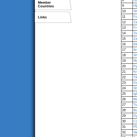
8
Le
Member
9
Hi
Countries
10
Sh
11
Fo
Links
12
Za
13
Fr
14
To
15
Za
16
Ki
17
Ar
18
Sh
19
Ma
20
Py
21
Kr
22
Ti
23
Dz
24
Sh
25
Ig
26
Me
27
Ts
28
Bu
29
Dy
30
Co
31
Pf
32
Va