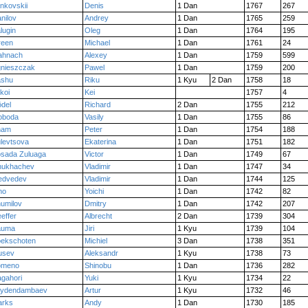
nkovskii
Denis
1 Dan
1767
267
nilov
Andrey
1 Dan
1765
259
lugin
Oleg
1 Dan
1764
195
reen
Michael
1 Dan
1761
24
ahnach
Alexey
1 Dan
1759
599
nieszczak
Pawel
1 Dan
1759
200
ashu
Riku
1 Kyu
2 Dan
1758
18
koi
Kei
1757
4
del
Richard
2 Dan
1755
212
oboda
Vasily
1 Dan
1755
86
ham
Peter
1 Dan
1754
188
levtsova
Ekaterina
1 Dan
1751
182
sada Zuluaga
Victor
1 Dan
1749
67
hukhachev
Vladimir
1 Dan
1747
34
edvedev
Vladimir
1 Dan
1744
125
no
Yoichi
1 Dan
1742
82
umilov
Dmitry
1 Dan
1742
207
effer
Albrecht
2 Dan
1739
304
auma
Jiri
1 Kyu
1739
104
ekschoten
Michiel
3 Dan
1738
351
usev
Aleksandr
1 Kyu
1738
73
omeno
Shinobu
1 Dan
1736
282
gahori
Yuki
1 Kyu
1734
22
sydendambaev
Artur
1 Kyu
1732
46
arks
Andy
1 Dan
1730
185