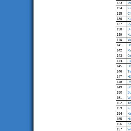
133
M
134
Ka
135
C
136
K
137
Vy
138
Dr
139
K
140
Yu
141
Da
142
Ra
143
O
144
Fl
145
De
146
Ti
147
H
148
R
149
Sh
150
Bu
151
Wi
152
Te
153
Ko
154
Ki
155
He
156
Ko
157
W