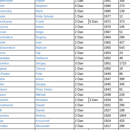
aberhofer
Rainer
2 Dan
1991
306
amb
Stephen
4 Dan
1990
273
enevskiy
Mark
2 Dan
1985
139
ata
Keita Sylvain
1 Dan
1977
12
övekamp
Frank
3 Dan
5 Dan
1971
373
rysov
Anton
2 Dan
1970
145
zuki
Keigo
2 Dan
1967
51
eshnikov
Evgeny
2 Dan
1964
296
shin
Ivan
2 Dan
1962
427
kharenkov
Maksim
2 Dan
1955
543
anno
Yuji
2 Dan
1954
24
ndalas
Stefanos
2 Dan
1952
48
senka
Sergey
3 Dan
1951
1723
gawa
Tetsuo
1 Dan
1950
18
cPeake
Felix
2 Dan
1949
86
hin
Anton
2 Dan
1947
398
lov
Sergey
2 Dan
1945
345
elsen
Peter Heine
2 Dan
1943
81
anov
Mikhail
2 Dan
1938
228
anishi
Hirotaka
2 Dan
3 Dan
1934
65
radowski
Dawid
2 Dan
1931
290
ll
Daniel
2 Dan
1927
198
senka
Andrey
3 Dan
1926
1804
eja
Krzysztof
2 Dan
1924
425
roliov
Alexander
2 Dan
1917
289