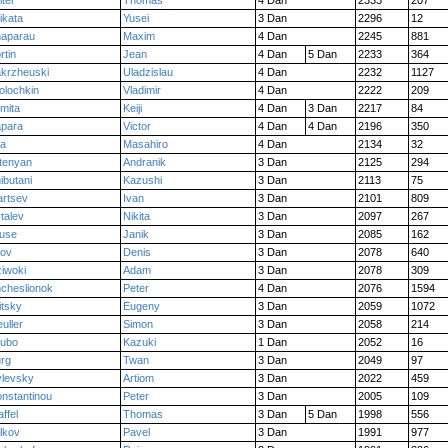
iter
Thomas
4 Dan
2333
207
jikata
Yusei
3 Dan
2296
12
aparau
Maxim
4 Dan
2245
881
rtin
Jean
4 Dan
5 Dan
2233
364
krzheuski
Uladzislau
4 Dan
2232
1127
olochkin
Vladimir
4 Dan
2222
209
mita
Keiji
4 Dan
3 Dan
2217
84
para
Victor
4 Dan
4 Dan
2196
350
ta
Masahiro
4 Dan
2134
32
tenyan
Andranik
3 Dan
2125
294
ibutani
Kazushi
3 Dan
2113
75
rtsev
Ivan
3 Dan
2101
809
talev
Nikita
3 Dan
2097
267
use
Janik
3 Dan
2085
162
tov
Denis
3 Dan
2078
640
iwoki
Adam
3 Dan
2078
309
cheslionok
Peter
4 Dan
2076
1594
litsky
Eugeny
3 Dan
2059
1072
uller
Simon
3 Dan
2058
214
ubo
Kazuki
1 Dan
2052
16
rg
Twan
3 Dan
2049
97
levsky
Artiom
3 Dan
2022
459
nstantinou
Peter
3 Dan
2005
109
affel
Thomas
3 Dan
5 Dan
1998
556
lkov
Pavel
3 Dan
1991
977