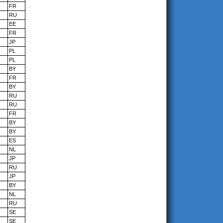
FR
RU
EE
FR
JP
PL
PL
BY
FR
BY
RU
RU
FR
BY
BY
ES
NL
JP
RU
JP
BY
NL
RU
SE
SE