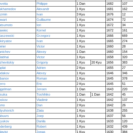
vetta
Philippe
1 Dan
1682
107
ukhamedov
Alexandr
1 Kyu
1681
162
zmin
Ivan
3 Kyu
1676
12
wart
Guillaume
1 Kyu
1674
72
tsumoto
Iori
1 Kyu
1672
34
awiec
Kornel
1 Kyu
1672
161
aszewski
Grzegorz
1 Kyu
1666
669
kiryatov
Ivan
1 Kyu
1665
274
irier
Victor
1 Kyu
1660
28
nichev
Alexey
1 Dan
1660
154
labhai
Victor
1 Kyu
1658
320
zhevitskiy
Grigoriy
1 Kyu
20 Kyu
1656
383
plat
Adrien
2 Kyu
1655
27
udakov
Alexey
1 Kyu
1646
346
banov
Roman
1 Kyu
1645
378
erro
Eric
2 Kyu
1645
51
ggelman
Jeroen
1 Dan
1643
220
suka
Toshihiko
1 Dan
1 Dan
1642
45
oskov
Vladimir
1 Kyu
1642
137
amo
Dan
2 Kyu
1642
26
lyuhovich
Zlata
1 Kyu
1638
255
buurs
Joep
1 Kyu
1637
56
ryukov
Danila
1 Kyu
1633
120
derberg
Robert
1 Kyu
1632
439
lqvist
Jonas
1 Kyu
1630
384