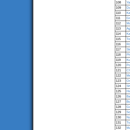
108
Ya
109
Da
110
Ka
111
G
112
M
113
Ag
114
K
115
To
116
Rö
117
Sl
118
P
119
Ku
120
Po
121
C
122
M
123
O
124
Sh
125
He
126
B
127
Bo
128
G
129
S
130
Na
131
T
132
M