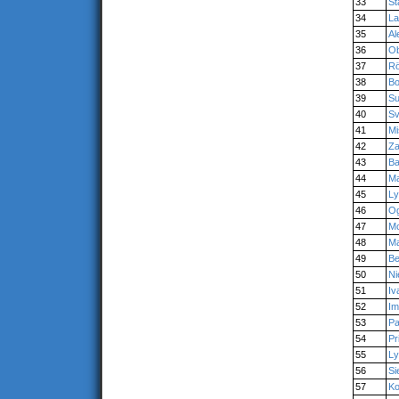
33
St
34
L
35
Al
36
Ob
37
R
38
Bo
39
Su
40
Sv
41
Mi
42
Za
43
B
44
Ma
45
Ly
46
O
47
M
48
Ma
49
Be
50
Ni
51
Iv
52
Im
53
Pa
54
Pri
55
Ly
56
Si
57
Ko