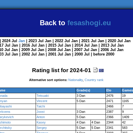
Back to
fesashogi.eu
| 2024
Jul
Jan
| 2023
Jul
Jan
| 2022
Jul
Jan
| 2021
Jul
Jan
| 2020
Jul
Jan
017
Jul
Jan
| 2016
Jul
Jan
| 2015
Jul
Jan
| 2014
Jul
Jan
| 2013
Jul
Jan
010
Jul
Jan
| 2009
Jul
Jan
| 2008
Jul
Jan
| 2007
Jul
Jan
| 2006
Jul
Jan
003
Jul
Jan
| 2002
Jul
Jan
| 2001
Jul
Jan
| 2000
Jul
|
before 2000
Rating list for 2024-01
Alternative sort options:
Nationality
,
Country rank
ame
Grade(s)
Elo
Games
anada
Tetsuaki
3 Dan
2476
19
nyan
Vincent
5 Dan
2471
1165
bayashi
Taichi
2466
7
rkvens
Joost
3 Dan
2387
9
arykevich
Anton
5 Dan
2366
1409
shimoto
Kasey
4 Dan
4 Dan
2344
42
rchitsky
Sergey
5 Dan
5 Dan
2341
583