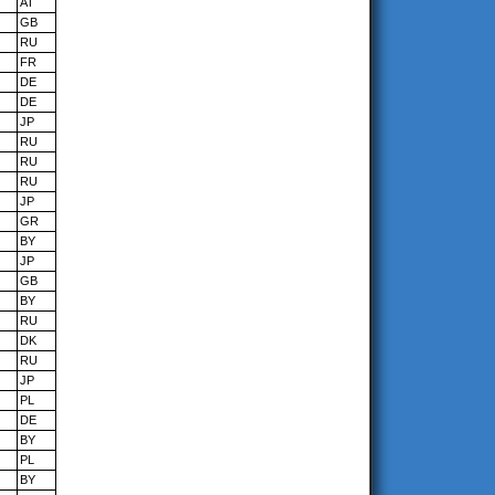
AT
GB
RU
FR
DE
DE
JP
RU
RU
RU
JP
GR
BY
JP
GB
BY
RU
DK
RU
JP
PL
DE
BY
PL
BY