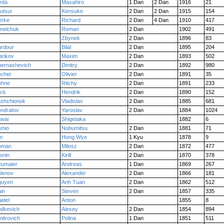
eda
Masahiro
1 Dan
2 Dan
1916
21
utsui
Kensuke
2 Dan
2 Dan
1915
154
erke
Richard
2 Dan
4 Dan
1910
417
melchuk
Roman
2 Dan
1902
491
r
Zbynek
2 Dan
1896
83
rdour
Bilal
2 Dan
1895
204
arikov
Maxim
2 Dan
1893
502
ernashevich
Dmitry
2 Dan
1892
980
cher
Olivier
2 Dan
1891
35
öhne
Ritchy
2 Dan
1891
233
ck
Hendrik
2 Dan
1890
152
shchionok
Vladislav
2 Dan
1885
681
ndratov
Yaroslav
2 Dan
1884
1024
wai
Shigetaka
1882
6
mio
Nobumitsu
2 Dan
1881
71
m
Hong Wye
1 Kyu
1878
9
oman
Milosz
2 Dan
1872
477
onin
Kirill
2 Dan
1870
378
umaier
Andreas
1 Dan
1869
267
lenov
Alexander
2 Dan
1866
181
guyen
Anh Tuan
2 Dan
1862
512
in
Steven
2 Dan
1857
335
idel
Anton
1855
8
dkevich
Alexey
2 Dan
1854
894
itrovich
Polina
1 Dan
1851
511