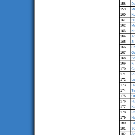
158
Do
159
M
160
Ku
161
Hu
162
Ma
163
Kr
164
Ad
165
Sh
166
Co
167
Ga
168
Ba
169
Kr
170
Ca
171
R
172
Lo
173
Hi
174
Ti
175
Ot
176
N
177
K
178
Pa
179
Na
180
Bi
181
Sö
182
Ah