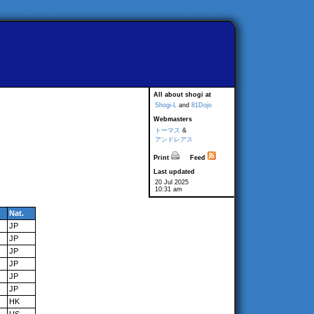
All about shogi at
Shogi-L
and
81Dojo
Webmasters
トーマス
&
アンドレアス
Print
Feed
Last updated
20 Jul 2025
10:31 am
Nat.
JP
JP
JP
JP
JP
JP
HK