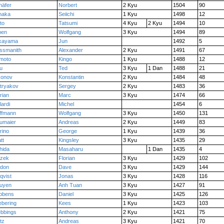
häfer
Norbert
2 Kyu
1504
90
naka
Seiichi
1 Kyu
1498
12
to
Tatsumi
4 Kyu
2 Kyu
1494
10
ben
Wolfgang
3 Kyu
1494
89
kayama
Jun
1492
5
ssmanith
Alexander
2 Kyu
1491
67
imoto
Kingo
1 Kyu
1488
12
u
Ted
3 Kyu
1 Dan
1488
21
konov
Konstantin
2 Kyu
1484
48
tryakov
Sergey
2 Kyu
1483
36
rian
Marc
3 Kyu
1474
66
lardi
Michel
1454
6
ffmann
Wolfgang
3 Kyu
1450
131
umaier
Andreas
2 Kyu
1449
83
rino
George
1 Kyu
1439
36
tt
Kingsley
3 Kyu
1435
29
hida
Masaharu
1 Dan
1435
4
zek
Florian
3 Kyu
1429
102
ldon
Dave
3 Kyu
1429
144
qvist
Jonas
3 Kyu
1428
116
uyen
Anh Tuan
3 Kyu
1427
91
bbens
Daniel
3 Kyu
1425
126
ebering
Kees
1 Kyu
1423
103
ebbings
Anthony
2 Kyu
1421
75
tz
Andreas
3 Kyu
1421
70