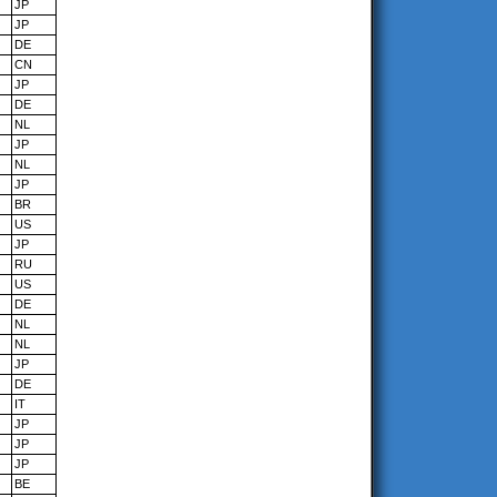
JP
JP
DE
CN
JP
DE
NL
JP
NL
JP
BR
US
JP
RU
US
DE
NL
NL
JP
DE
IT
JP
JP
JP
BE