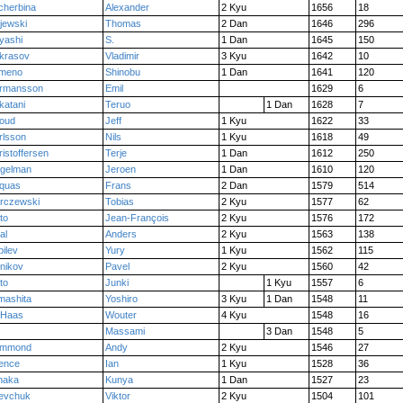
cherbina
Alexander
2 Kyu
1656
18
jewski
Thomas
2 Dan
1646
296
yashi
S.
1 Dan
1645
150
krasov
Vladimir
3 Kyu
1642
10
meno
Shinobu
1 Dan
1641
120
rmansson
Emil
1629
6
katani
Teruo
1 Dan
1628
7
roud
Jeff
1 Kyu
1622
33
rlsson
Nils
1 Kyu
1618
49
istoffersen
Terje
1 Dan
1612
250
ggelman
Jeroen
1 Dan
1610
120
quas
Frans
2 Dan
1579
514
rczewski
Tobias
2 Kyu
1577
62
to
Jean-François
2 Kyu
1576
172
al
Anders
2 Kyu
1563
138
ilev
Yury
1 Kyu
1562
115
lnikov
Pavel
2 Kyu
1560
42
to
Junki
1 Kyu
1557
6
mashita
Yoshiro
3 Kyu
1 Dan
1548
11
 Haas
Wouter
4 Kyu
1548
16
Massami
3 Dan
1548
5
mmond
Andy
2 Kyu
1546
27
ence
Ian
1 Kyu
1528
36
naka
Kunya
1 Dan
1527
23
evchuk
Viktor
2 Kyu
1504
101