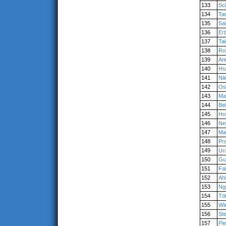
133
Sc
134
Ta
135
Sai
136
Er
137
Ta
138
Ro
139
Ar
140
Hs
141
Ni
142
Os
143
Ma
144
Bel
145
Ho
146
Ne
147
Ma
148
Pra
149
Uc
150
Gu
151
Fa
152
Ahl
153
Ng
154
Tö
155
Wi
156
St
157
Pie