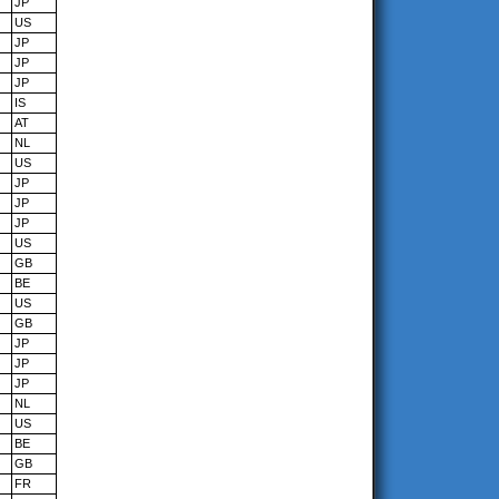
JP
US
JP
JP
JP
IS
AT
NL
US
JP
JP
JP
US
GB
BE
US
GB
JP
JP
JP
NL
US
BE
GB
FR