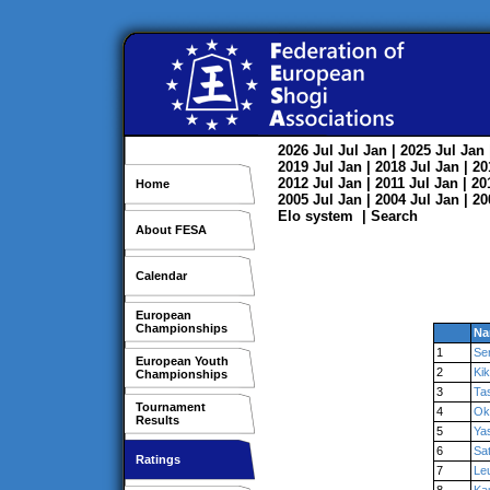
2026
Jul
Jul
Jan
| 2025
Jul
Jan
2019
Jul
Jan
| 2018
Jul
Jan
| 2
2012
Jul
Jan
| 2011
Jul
Jan
| 2
Home
2005
Jul
Jan
| 2004
Jul
Jan
| 2
Elo system
|
Search
About FESA
Calendar
European
Championships
Na
1
Se
European Youth
2
Kik
Championships
3
Ta
Tournament
4
Ok
Results
5
Ya
6
Sa
Ratings
7
Le