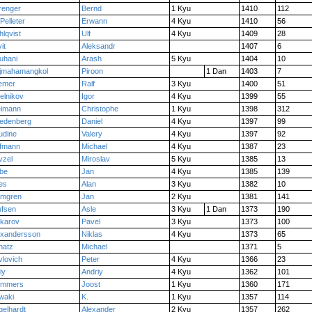
renger
Bernd
1 Kyu
1410
112
Pelleter
Erwann
4 Kyu
1410
56
lqvist
Ulf
4 Kyu
1409
28
it
Aleksandr
1407
6
uhani
Arash
5 Kyu
1404
10
jmahamangkol
Piroon
1 Dan
1403
7
emer
Ralf
3 Kyu
1400
51
elnikov
Igor
4 Kyu
1399
55
imann
Christophe
1 Kyu
1398
312
edenberg
Daniel
4 Kyu
1397
99
udine
Valery
4 Kyu
1397
92
fmann
Michael
4 Kyu
1387
23
vzel
Miroslav
5 Kyu
1385
13
be
Jan
4 Kyu
1385
139
es
Alan
3 Kyu
1382
10
lmgren
Jan
2 Kyu
1381
141
ufsen
Asle
3 Kyu
1 Dan
1373
190
karov
Pavel
3 Kyu
1373
100
exandersson
Niklas
4 Kyu
1373
65
hatz
Michael
1371
5
vlovich
Peter
4 Kyu
1366
23
iy
Andriy
4 Kyu
1362
101
ommers
Joost
1 Kyu
1360
171
waki
K.
1 Kyu
1357
114
gelhardt
Alexander
2 Kyu
1357
262