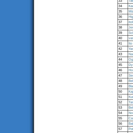
33
Ta
34
Ka
35
Miz
36
Hi
37
Ito
38
Je
39
Sc
40
va
41
Ito
42
Ya
43
Na
44
Og
45
Dy
46
Ho
47
Sec
48
Be
49
Bl
50
Kaj
51
Ku
52
Ta
53
Be
54
No
55
Ca
56
Ba
57
Pot