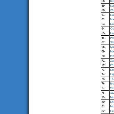
58
Ku
59
Na
60
War
61
Li
62
Ma
63
Rö
64
Oo
65
Ha
66
Ho
67
Sh
68
Na
69
Ma
70
Ish
71
Za
72
D'E
73
Dr
74
Lit
75
Th
76
Is
77
Sc
78
St
79
Mor
80
Sh
81
Mo
82
He