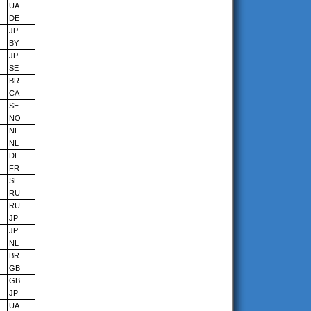
UA
DE
JP
BY
JP
SE
BR
CA
SE
NO
NL
NL
DE
FR
SE
RU
RU
JP
JP
NL
BR
GB
GB
JP
UA