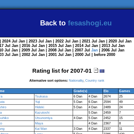
Back to
fesashogi.eu
| 2024
Jul
Jan
| 2023
Jul
Jan
| 2022
Jul
Jan
| 2021
Jul
Jan
| 2020
Jul
Jan
017
Jul
Jan
| 2016
Jul
Jan
| 2015
Jul
Jan
| 2014
Jul
Jan
| 2013
Jul
Jan
010
Jul
Jan
| 2009
Jul
Jan
| 2008
Jul
Jan
| 2007
Jul
Jan
| 2006
Jul
Jan
003
Jul
Jan
| 2002
Jul
Jan
| 2001
Jul
Jan
| 2000
Jul
|
before 2000
Rating list for 2007-01
Alternative sort options:
Nationality
,
Country rank
me
Grade(s)
Elo
Games
ra
Tsukasa
6 Dan
4 Dan
2674
25
uta
Yuji
5 Dan
6 Dan
2594
49
shiro
Hideki
5 Dan
4 Dan
2489
24
a
Kazutoshi
5 Dan
2459
7
suhiko
Utsunomiya
4 Dan
5 Dan
2452
15
to
Maya
4 Dan
2367
8
ung
Kai Wan
3 Dan
4 Dan
2337
11