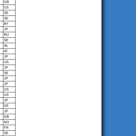
GB
US
SE
SE
BY
JP
RU
SE
NL
AT
JP
US
JP
SE
JP
JP
US
US
JP
DE
JP
GB
NO
FR
SE