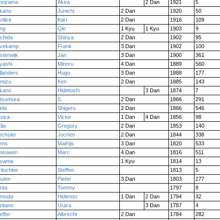
boyama
Akira
2 Dan
1921
5
kano
Junichi
2 Dan
1920
50
tlick
Karl
2 Dan
1916
109
ang
Qin
1 Kyu
1 Kyu
1903
9
chida
Shinya
2 Dan
1902
95
vekamp
Frank
3 Dan
1902
100
sterwijk
Jan
3 Dan
1900
361
yashi
Minoru
4 Dan
1889
560
llanders
Hugo
3 Dan
1888
177
imizu
Ken
2 Dan
1885
143
kano
Hidetoshi
3 Dan
1874
7
tsumura
S.
2 Dan
1866
291
ida
Shigeru
2 Dan
1866
546
para
Victor
1 Dan
4 Dan
1856
98
lia
Gregory
2 Dan
1853
140
echsler
Jochen
2 Dan
1844
338
jens
Mathijs
3 Dan
1820
533
eeuwen
Marc
4 Dan
1816
511
oyama
1 Kyu
1814
13
hluchter
Steffen
1813
5
outen
Pieter
3 Dan
1803
277
ita
Tommy
1797
8
imoda
Hidenori
1 Dan
2 Dan
1794
32
ritano
Urara
3 Dan
1787
4
effer
Albrecht
2 Dan
1784
282