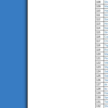
108
Sh
109
Ma
110
Ha
111
Ne
112
So
113
He
114
Na
115
St
116
Ca
117
Chr
118
Ti
119
Ro
120
Ma
121
Pin
122
Vid
123
Shp
124
Sa
125
Sai
126
Ya
127
de
128
Ito
129
Ha
130
Sp
131
Ta
132
Sh