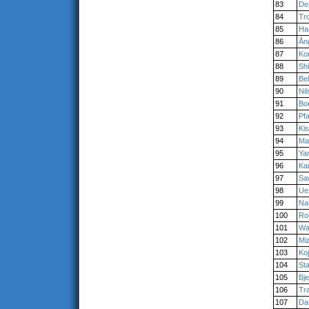
83
De
84
Tro
85
Ha
86
Ån
87
Ko
88
Sh
89
Be
90
Ni
91
Bo
92
Pfa
93
Ki
94
Ma
95
Ya
96
Ka
97
Sa
98
Ue
99
Nai
100
Ro
101
Wa
102
Mi
103
Ko
104
St
105
Bj
106
Tr
107
Da