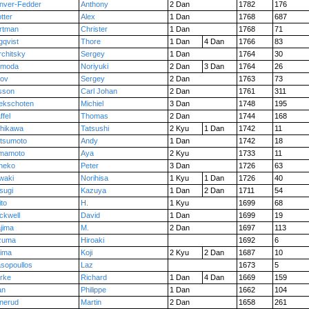
nver-Fedder
Anthony
2 Dan
1782
176
tter
Alex
1 Dan
1768
687
rtman
Christer
1 Dan
1768
71
gqvist
Thore
1 Dan
4 Dan
1766
83
rchitsky
Sergey
1 Dan
1764
30
imoda
Noriyuki
2 Dan
3 Dan
1764
26
lov
Sergey
2 Dan
1763
73
lsson
Carl Johan
2 Dan
1761
311
ekschoten
Michiel
3 Dan
1748
195
ffel
Thomas
2 Dan
1744
168
shikawa
Tatsushi
2 Kyu
1 Dan
1742
11
tsumoto
Andy
1 Dan
1742
18
mamoto
Aya
2 Kyu
1733
11
neko
Peter
3 Dan
1726
63
waki
Norihisa
1 Kyu
1 Dan
1726
40
sugi
Kazuya
1 Dan
2 Dan
1711
54
to
H.
1 Kyu
1699
68
ckwell
David
1 Dan
1699
19
jima
M.
2 Dan
1697
113
zuma
Hiroaki
1692
6
jima
Koji
2 Kyu
2 Dan
1687
10
asopoullos
Laz
1673
5
erke
Richard
1 Dan
4 Dan
1669
159
an
Philippe
1 Dan
1662
104
nerud
Martin
2 Dan
1658
261