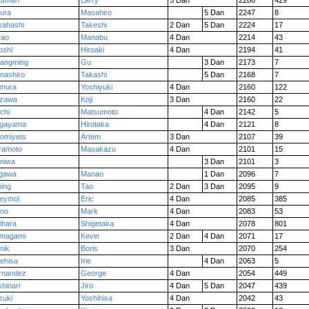
ufman
Larry
5 Dan
2286
429
ura
Masahiro
5 Dan
2247
8
kahashi
Takeshi
2 Dan
5 Dan
2224
17
rao
Manabu
4 Dan
2214
43
oshi
Hiroaki
4 Dan
2194
41
angming
Gu
3 Dan
2173
7
mashiro
Takashi
5 Dan
2168
7
mura
Yoshiyuki
4 Dan
2160
122
zawa
Koji
3 Dan
2160
22
chi
Matsumoto
4 Dan
2142
5
gayama
Hirotaka
4 Dan
2121
8
lomiyets
Artem
3 Dan
2107
39
ramoto
Masakazu
4 Dan
2101
15
niwa
3 Dan
2101
3
gawa
Manao
1 Dan
2096
7
ming
Tao
2 Dan
3 Dan
2095
9
eymol
Eric
4 Dan
2085
385
no
Mark
4 Dan
2083
53
ihara
Shigetaka
4 Dan
2078
801
magami
Kevin
2 Dan
4 Dan
2071
17
nik
Boris
3 Dan
2070
254
tehisa
Irie
4 Dan
2063
5
rnandez
George
4 Dan
2054
449
hinari
Jiro
4 Dan
5 Dan
2047
439
zuki
Yoshihisa
4 Dan
2042
43