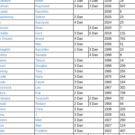
kahashi
Kimio
2 Dan
3 Dan
2039
18
ufman
Raymond
3 Dan
3 Dan
2036
507
utani
Kazuhiro
2030
6
gashionna
Seiken
2 Dan
2025
23
h
Kazuyuki
4 Dan
2024
23
nsson
Einar
3 Dan
2020
7
hnider
Gert
3 Dan
5 Dan
2018
131
n Oosten
Arend
4 Dan
2008
761
Mac
3 Dan
2006
51
magishi
Kazuhiko
1 Dan
3 Dan
1999
10
ohiro
Sanada
4 Dan
1998
8
awa
Tetsuo
1 Dan
1996
14
sart
Douglas
3 Dan
1988
209
sking
Tony
3 Dan
1985
255
elle
Hans
3 Dan
1975
244
kele
Fassil
3 Dan
1969
164
ackstock
Les
3 Dan
1967
302
iura
Koji
2 Dan
1965
708
rokawa
Tsuyoshi
2 Dan
2 Dan
1964
33
maki
Rintaro
2 Dan
3 Dan
1958
64
kker
Chris
3 Dan
1938
203
ma
J.
3 Dan
1928
161
sters
Matt
3 Dan
1927
290
ker
Alan
2 Dan
1927
124
tier
Frédéric
3 Dan
1922
407