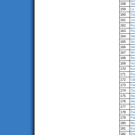
158
Sp
159
Le 
160
Dah
161
Lev
162
Ro
163
Ro
164
Wi
165
Sin
166
We
167
Wr
168
Bo
169
Ho
170
Ko
171
Ra
172
Gil
173
Pa
174
Ol
175
Ma
176
Al
177
Ac
178
Pa
179
Pal
180
Bl
181
Ku
182
En