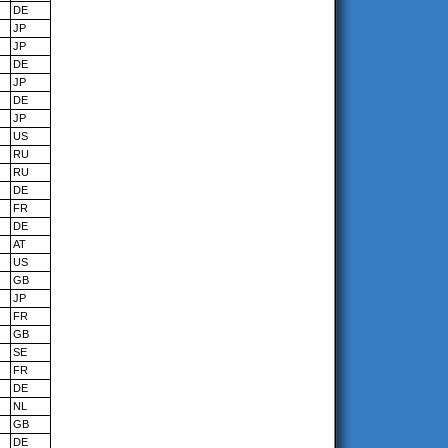
DE
JP
JP
DE
JP
DE
JP
US
RU
RU
DE
FR
DE
AT
US
GB
JP
FR
GB
SE
FR
DE
NL
GB
DE