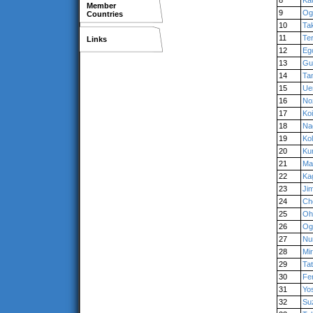
8
Ka
Member
9
Og
Countries
10
Ta
11
Te
Links
12
Eg
13
Gu
14
Ta
15
Ue
16
No
17
Koi
18
Na
19
Ko
20
Ku
21
Ma
22
Ka
23
Ji
24
Ch
25
Oh
26
Og
27
Nu
28
Mir
29
Ta
30
Fe
31
Yos
32
Su