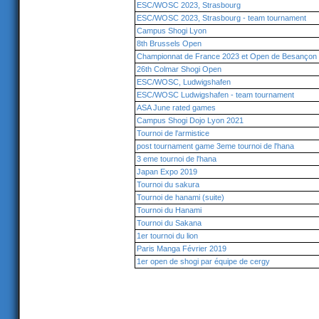
ESC/WOSC 2023, Strasbourg
ESC/WOSC 2023, Strasbourg - team tournament
Campus Shogi Lyon
8th Brussels Open
Championnat de France 2023 et Open de Besançon
26th Colmar Shogi Open
ESC/WOSC, Ludwigshafen
ESC/WOSC Ludwigshafen - team tournament
ASA June rated games
Campus Shogi Dojo Lyon 2021
Tournoi de l'armistice
post tournament game 3eme tournoi de l'hana
3 eme tournoi de l'hana
Japan Expo 2019
Tournoi du sakura
Tournoi de hanami (suite)
Tournoi du Hanami
Tournoi du Sakana
1er tournoi du lion
Paris Manga Février 2019
1er open de shogi par équipe de cergy