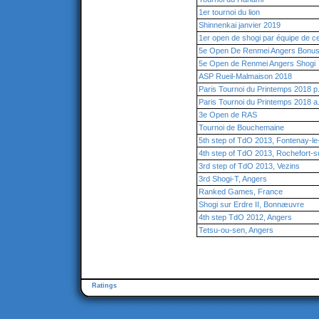
1er tournoi du lion
Shinnenkai janvier 2019
1er open de shogi par équipe de c
5e Open De Renmei Angers Bonu
5e Open de Renmei Angers Shogi
ASP Rueil-Malmaison 2018
Paris Tournoi du Printemps 2018 p
Paris Tournoi du Printemps 2018 a
3e Open de RAS
Tournoi de Bouchemaine
5th step of TdO 2013, Fontenay-le
4th step of TdO 2013, Rochefort-s
3rd step of TdO 2013, Vezins
3rd Shogi-T, Angers
Ranked Games, France
Shogi sur Erdre II, Bonnæuvre
4th step TdO 2012, Angers
Tetsu-ou-sen, Angers
Ratings