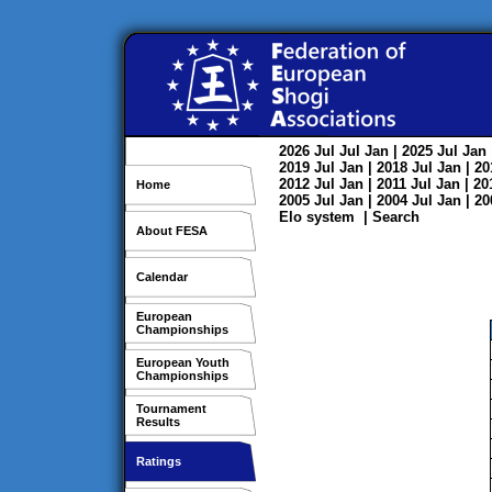
2026
Jul
Jul
Jan
| 2025
Jul
Jan
2019
Jul
Jan
| 2018
Jul
Jan
| 2
2012
Jul
Jan
| 2011
Jul
Jan
| 2
Home
2005
Jul
Jan
| 2004
Jul
Jan
| 2
Elo system
|
Search
About FESA
Calendar
European
Championships
European Youth
Championships
Tournament
Results
Ratings