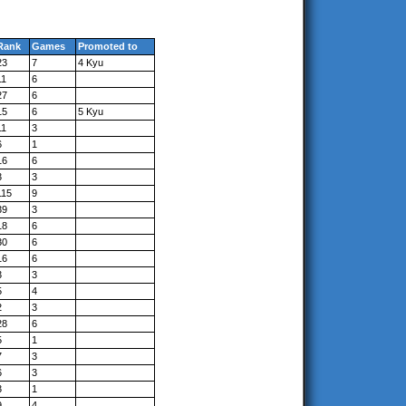
Rank
Games
Promoted to
23
7
4 Kyu
11
6
27
6
15
6
5 Kyu
11
3
6
1
16
6
3
3
115
9
39
3
18
6
30
6
16
6
3
3
5
4
2
3
28
6
5
1
7
3
6
3
3
1
9
4