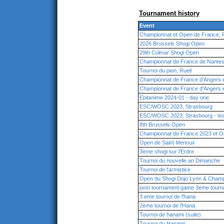
Tournament history
Event
Championnat et Open de France, 
2026 Brussels Shogi Open
29th Colmar Shogi Open
Championnat de France de Nante
Tournoi du pion, Rueil
Championnat de France d'Angers 
Championnat de France d'Angers 
Epitanime 2024-01 - day one
ESC/WOSC 2023, Strasbourg
ESC/WOSC 2023, Strasbourg - te
8th Brussels Open
Championnat de France 2023 et 
Open de Saint Menoux
3ème shogi sur l'Erdre
Tournoi du nouvelle an Dimanche
Tournoi de l'armistice
Open du Shogi Dojo Lyon & Champ
post tournament game 3eme tourno
3 eme tournoi de l'hana
2ème tournoi de l'Hana
Tournoi de hanami (suite)
Tournoi du Hanami