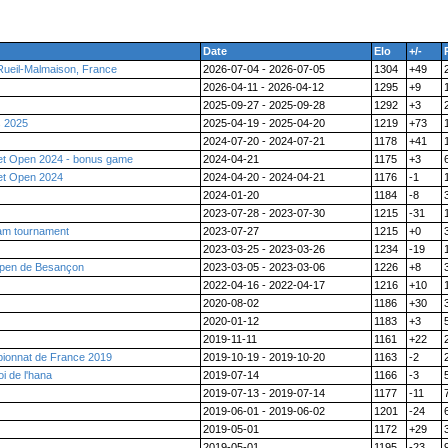
Date
Elo
+/-
Rueil-Malmaison, France
2026-07-04 - 2026-07-05
1304
+49
2026-04-11 - 2026-04-12
1295
+9
2025-09-27 - 2025-09-28
1292
+3
s 2025
2025-04-19 - 2025-04-20
1219
+73
2024-07-20 - 2024-07-21
1178
+41
et Open 2024 - bonus game
2024-04-21
1175
+3
et Open 2024
2024-04-20 - 2024-04-21
1176
-1
2024-01-20
1184
-8
2023-07-28 - 2023-07-30
1215
-31
am tournament
2023-07-27
1215
+0
2023-03-25 - 2023-03-26
1234
-19
Open de Besançon
2023-03-05 - 2023-03-06
1226
+8
2022-04-16 - 2022-04-17
1216
+10
2020-08-02
1186
+30
2020-01-12
1183
+3
2019-11-11
1161
+22
ionnat de France 2019
2019-10-19 - 2019-10-20
1163
-2
i de l'hana
2019-07-14
1166
-3
2019-07-13 - 2019-07-14
1177
-11
2019-06-01 - 2019-06-02
1201
-24
2019-05-01
1172
+29
2019-05-01
1195
-23