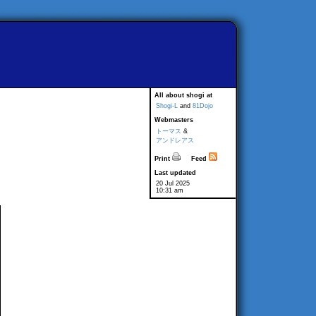
All about shogi at
Shogi-L
and
81Dojo
Webmasters
トーマス
&
アンドレアス
Print
Feed
Last updated
20 Jul 2025
10:31 am