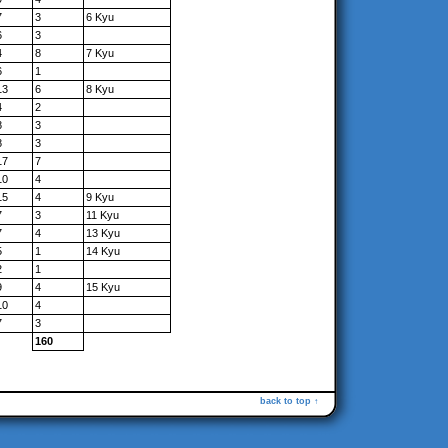
7
3
6 Kyu
6
3
4
8
7 Kyu
6
1
13
6
8 Kyu
4
2
8
3
8
3
17
7
10
4
15
4
9 Kyu
7
3
11 Kyu
7
4
13 Kyu
5
1
14 Kyu
2
1
9
4
15 Kyu
10
4
7
3
160
back to top ↑