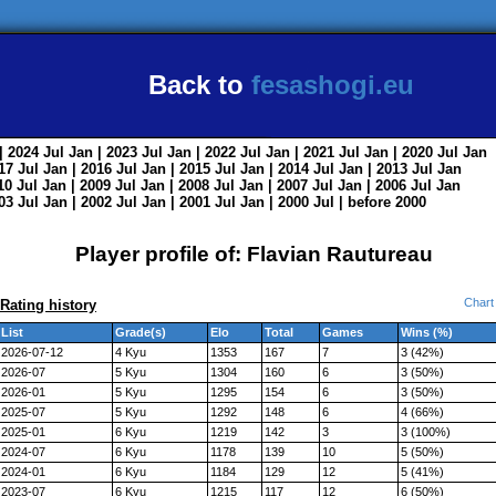
Back to
fesashogi.eu
| 2024
Jul
Jan
| 2023
Jul
Jan
| 2022
Jul
Jan
| 2021
Jul
Jan
| 2020
Jul
Jan
017
Jul
Jan
| 2016
Jul
Jan
| 2015
Jul
Jan
| 2014
Jul
Jan
| 2013
Jul
Jan
010
Jul
Jan
| 2009
Jul
Jan
| 2008
Jul
Jan
| 2007
Jul
Jan
| 2006
Jul
Jan
003
Jul
Jan
| 2002
Jul
Jan
| 2001
Jul
Jan
| 2000
Jul
|
before 2000
Player profile of: Flavian Rautureau
Chart
Rating history
List
Grade(s)
Elo
Total
Games
Wins (%)
2026-07-12
4 Kyu
1353
167
7
3 (42%)
2026-07
5 Kyu
1304
160
6
3 (50%)
2026-01
5 Kyu
1295
154
6
3 (50%)
2025-07
5 Kyu
1292
148
6
4 (66%)
2025-01
6 Kyu
1219
142
3
3 (100%)
2024-07
6 Kyu
1178
139
10
5 (50%)
2024-01
6 Kyu
1184
129
12
5 (41%)
2023-07
6 Kyu
1215
117
12
6 (50%)