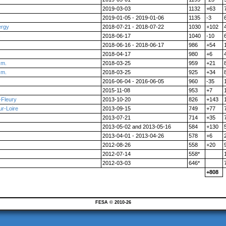
2019-03-03
1132
+63
2019-01-05 - 2019-01-06
1135
-3
ergy
2018-07-21 - 2018-07-22
1030
+102
s
2018-06-17
1040
-10
2018-06-16 - 2018-06-17
986
+54
2018-04-17
980
+6
.m.
2018-03-25
959
+21
.m.
2018-03-25
925
+34
2016-06-04 - 2016-06-05
960
-35
2015-11-08
953
+7
-Fleury
2013-10-20
826
+143
ur-Loire
2013-09-15
749
+77
2013-07-21
714
+35
2013-05-02 and 2013-05-16
584
+130
2013-04-01 - 2013-04-26
578
+6
2012-08-26
558
+20
2012-07-14
558*
2012-03-03
646*
+808
FESA © 2010-26