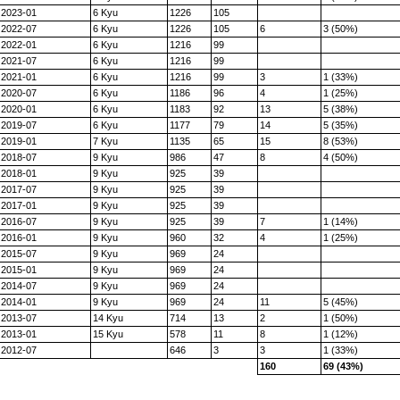
2023-01
6 Kyu
1226
105
2022-07
6 Kyu
1226
105
6
3 (50%)
2022-01
6 Kyu
1216
99
2021-07
6 Kyu
1216
99
2021-01
6 Kyu
1216
99
3
1 (33%)
2020-07
6 Kyu
1186
96
4
1 (25%)
2020-01
6 Kyu
1183
92
13
5 (38%)
2019-07
6 Kyu
1177
79
14
5 (35%)
2019-01
7 Kyu
1135
65
15
8 (53%)
2018-07
9 Kyu
986
47
8
4 (50%)
2018-01
9 Kyu
925
39
2017-07
9 Kyu
925
39
2017-01
9 Kyu
925
39
2016-07
9 Kyu
925
39
7
1 (14%)
2016-01
9 Kyu
960
32
4
1 (25%)
2015-07
9 Kyu
969
24
2015-01
9 Kyu
969
24
2014-07
9 Kyu
969
24
2014-01
9 Kyu
969
24
11
5 (45%)
2013-07
14 Kyu
714
13
2
1 (50%)
2013-01
15 Kyu
578
11
8
1 (12%)
2012-07
646
3
3
1 (33%)
160
69 (43%)