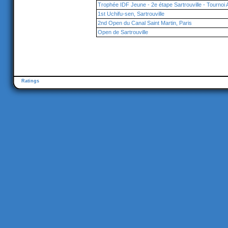
Trophée IDF Jeune - 2e étape Sartrouville - Tournoi 
1st Uchifu-sen, Sartrouville
2nd Open du Canal Saint Martin, Paris
Open de Sartrouville
Ratings