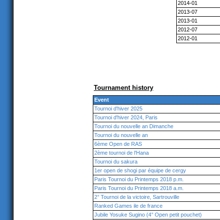
2014-01
2013-07
2013-01
2012-07
2012-01
Tournament history
Event
Tournoi d'hiver 2025
Tournoi d'hiver 2024, Paris
Tournoi du nouvelle an Dimanche
Tournoi du nouvelle an
6ème Open de RAS
2ème tournoi de l'Hana
Tournoi du sakura
1er open de shogi par équipe de cergy
Paris Tournoi du Printemps 2018 p.m.
Paris Tournoi du Printemps 2018 a.m.
2° Tournoi de la victoire, Sartrouville
Ranked Games ile de france
Jubile Yosuke Sugino (4° Open petit pouchet)