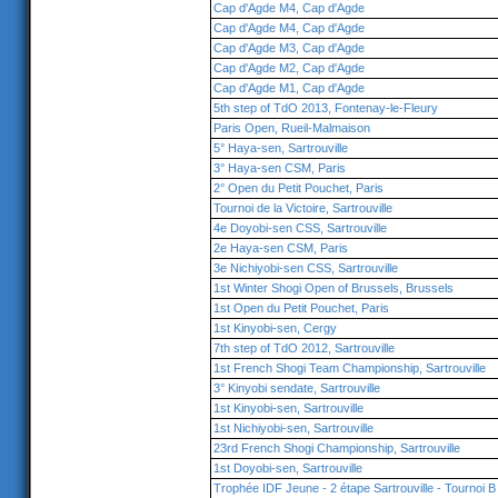
Cap d'Agde M4, Cap d'Agde
Cap d'Agde M4, Cap d'Agde
Cap d'Agde M3, Cap d'Agde
Cap d'Agde M2, Cap d'Agde
Cap d'Agde M1, Cap d'Agde
5th step of TdO 2013, Fontenay-le-Fleury
Paris Open, Rueil-Malmaison
5° Haya-sen, Sartrouville
3° Haya-sen CSM, Paris
2° Open du Petit Pouchet, Paris
Tournoi de la Victoire, Sartrouville
4e Doyobi-sen CSS, Sartrouville
2e Haya-sen CSM, Paris
3e Nichiyobi-sen CSS, Sartrouville
1st Winter Shogi Open of Brussels, Brussels
1st Open du Petit Pouchet, Paris
1st Kinyobi-sen, Cergy
7th step of TdO 2012, Sartrouville
1st French Shogi Team Championship, Sartrouville
3° Kinyobi sendate, Sartrouville
1st Kinyobi-sen, Sartrouville
1st Nichiyobi-sen, Sartrouville
23rd French Shogi Championship, Sartrouville
1st Doyobi-sen, Sartrouville
Trophée IDF Jeune - 2 étape Sartrouville - Tournoi B